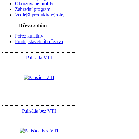
Okružované profily
Zahradní program
Vedlejší produkty výroby
Dřevo a dům
Pořez kulatiny
Prodej stavebního řeziva
Palisáda VTI
Palisáda bez VTI