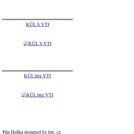
KŮL S VTI
KŮL bez VTI
Pila Huška
designed by bm_cz