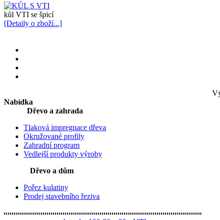
kůl VTI se špicí
[Detaily o zboží...]
Vý
Nabídka
Dřevo a zahrada
Tlaková impregnace dřeva
Okružované profily
Zahradní program
Vedlejší produkty výroby
Dřevo a dům
Pořez kulatiny
Prodej stavebního řeziva