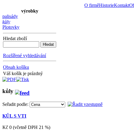
O firmě
Historie
Kontakt
Ob
výrobky
palisády
kůly
Plotovky
Hledat zboží
Rozšířené vyhledávání
Obsah košíku
Váš košík je prázdný
kůly
Seřadit podle:
KŮL S VTI
Kč 0 (včetně DPH 21 %)