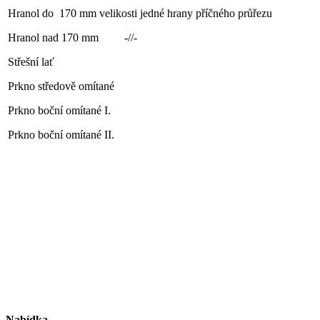
Hranol do 170 mm velikosti jedné hrany příčného průř
Hranol nad 170 mm -//- 5 8
Střešní lať 6 000
Prkno středově omítané 5 5
Prkno boční omítané I. 3 8
Prkno boční omítané II. 2 9
Nabídka