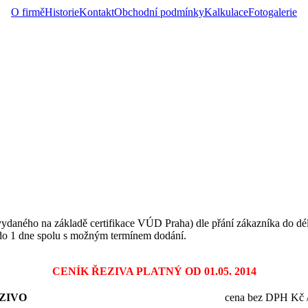
O firmě
Historie
Kontakt
Obchodní podmínky
Kalkulace
Fotogalerie
vydaného na základě certifikace VÚD Praha) dle přání zákazníka do d
do 1 dne spolu s možným termínem dodání.
CENÍK ŘEZIVA PLATNÝ OD 01.05. 2014
ZIVO
cena bez DPH Kč / 